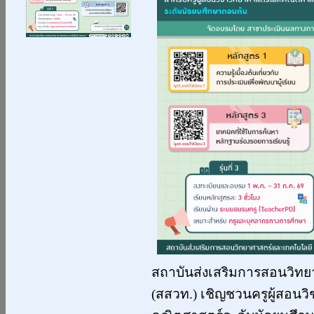
สถาบันส่งเสริมการสอนวิท
(สสวท.) เชิญชวนครูผู้สอนว