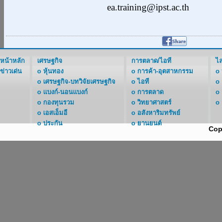
ea.training@ipst.ac.th
หน้าหลัก
เศรษฐกิจ
การตลาด/ไอที
ไล
ข่าวเด่น
o
หุ้นทอง
o
การค้า-อุตสาหกรรม
o
o
เศรษฐกิจ-บทวิจัยเศรษฐกิจ
o
ไอที
o
o
แบงก์-นอนแบงก์
o
การตลาด
o
o
กองทุนรวม
o
วิทยาศาสตร์
o
o
เอสเอ็มอี
o
อสังหาริมทรัพย์
o
ประกัน
o
ยานยนต์
Cop