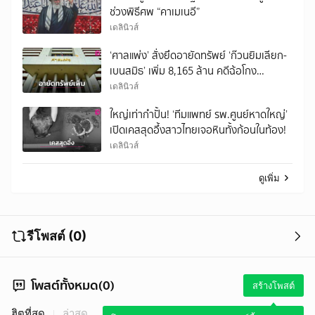
ช่วงพิธีศพ “คาเมเนอี”
เดลินิวส์
‘ศาลแพ่ง’ สั่งยึดอายัดทรัพย์ ‘ก๊วนยิมเลียก-
เบนสมิธ’ เพิ่ม 8,165 ล้าน คดีฉ้อโกง
ประชาชน
เดลินิวส์
ใหญ่เท่ากำปั้น! ‘ทีมแพทย์ รพ.ศูนย์หาดใหญ่’
เปิดเคสสุดอึ้งสาวไทยเจอหินทั้งก้อนในท้อง!
เดลินิวส์
ดูเพิ่ม
รีโพสต์ (0)
โพสต์ทั้งหมด(0)
สร้างโพสต์
ฮิตที่สุด
ล่าสุด