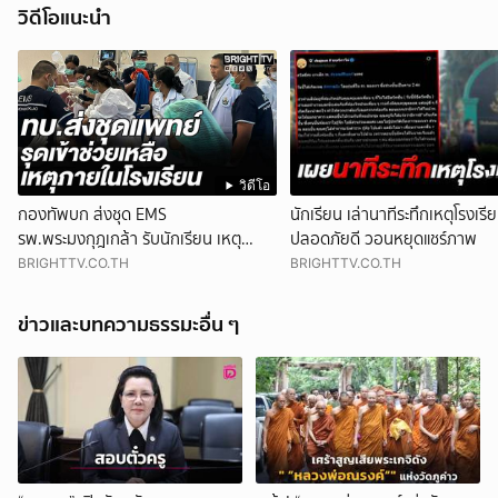
วิดีโอแนะนำ
วิดีโอ
กองทัพบก ส่งชุด EMS
นักเรียน เล่านาทีระทึกเหตุโรงเรี
รพ.พระมงกุฎเกล้า รับนักเรียน เหตุ
ปลอดภัยดี วอนหยุดแชร์ภาพ
โรงเรียน จ.นนทบุรี เร่งผ่าตัด
BRIGHTTV.CO.TH
BRIGHTTV.CO.TH
ข่าวและบทความธรรมะอื่น ๆ