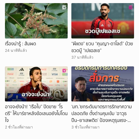
เรื่องน่ารู้ : ส้มผด
“ผีแดง” ยวบ “คุนญา-ดาโลต์” ป่วย
ชวดบู๊ “เปแอสเช”
24 นาทีที่แล้ว
37 นาทีที่แล้ว
อาจจะยังน้า! “เรือใบ” ปัดขาย “โร
‘มท.’ยกระดับมาตรการรักษาความ
ดรี” ให้บาร์ซาหลังข้อเสนอยังไม่โดน
ปลอดภัย ตั้งด่านคุมเข้ม ‘อาวุธ
ใจ
ปืน–ยาเสพติด’ ป้องเหตุรุนแรง-
อาชญากรรมในพื้น
2 ชั่วโมงที่ผ่านมา
3 ชั่วโมงที่ผ่านมา