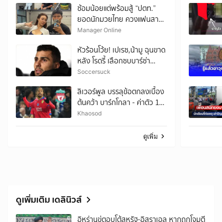
ซ้อมน้อยแต่พร้อมสู้ “ปตท.”
ยอดนักมวยไทย ควงแฟนสาว
เข้ายิม ก่อนลุยท้าความอึดศึก
Manager Online
ฟิตเนสระดับโลก HYROX
หัวร้อนโว้ย! เปเรซ,น้ามู ฉุนขาด
หลัง โรดรี้ เลือกซบบาร์ซ่า
มากกว่าชุดขาว
Soccersuck
ลิเวอร์พูล บรรลุข้อตกลงเบื้อง
ต้นคว้า บาร์กโกลา - ค่าตัว 128
ล้านยูโร
Khaosod
ดูเพิ่ม
ดูเพิ่มเติม เดลินิวส์
อิหร่านขู่ตอบโต้สหรัฐ-อิสราเอล หากถูกโจมตี