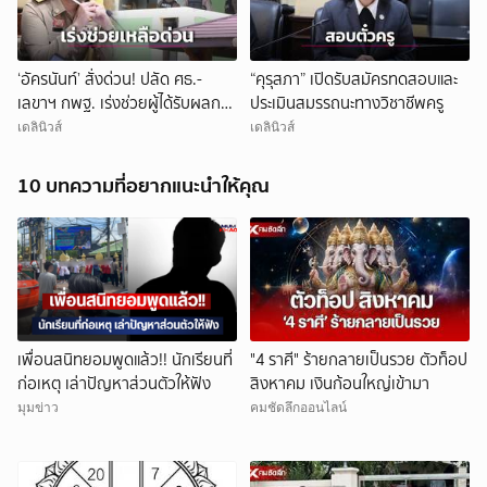
‘อัครนันท์’ สั่งด่วน! ปลัด ศธ.-
“คุรุสภา” เปิดรับสมัครทดสอบและ
เลขาฯ กพฐ. เร่งช่วยผู้ได้รับผลกระ
ประเมินสมรรถนะทางวิชาชีพครู
ทบ เหตุยิงในโรงเรียน
เดลินิวส์
เดลินิวส์
10 บทความที่อยากแนะนำให้คุณ
เพื่อนสนิทยอมพูดแล้ว!! นักเรียนที่
"4 ราศี" ร้ายกลายเป็นรวย ตัวท็อป
ก่อเหตุ เล่าปัญหาส่วนตัวให้ฟัง
สิงหาคม เงินก้อนใหญ่เข้ามา
มุมข่าว
คมชัดลึกออนไลน์