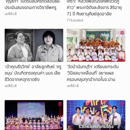
“คุรุสภา” เปิดรับสมัครทดสอบและ
เศร้า! “หลวงพ่อณรงค์แห่งวัดภู
ประเมินสมรรถนะทางวิชาชีพครู
ค่าว” พระเกจิดังละสังขาร สิริอายุ
71 ปี ศิษยานุศิษย์สุดอาลัย
เดลินิวส์
77kaoded
‘เจ้าคุณธีรวิทย์’ อาลัยลูกศิษย์ ‘ครู
‘วัดป่านันทบุรีฯ’ เตรียมยกระดับ
ขนุน’ บัณฑิตทรงคุณค่า มมร เสีย
‘วิปัสสนาเคลื่อนที่’ ขยายผล
ชีวิตจากเหตุกราดยิง
ครอบคลุมทุกอำเภอในจ.น่าน
เดลินิวส์
เดลินิวส์