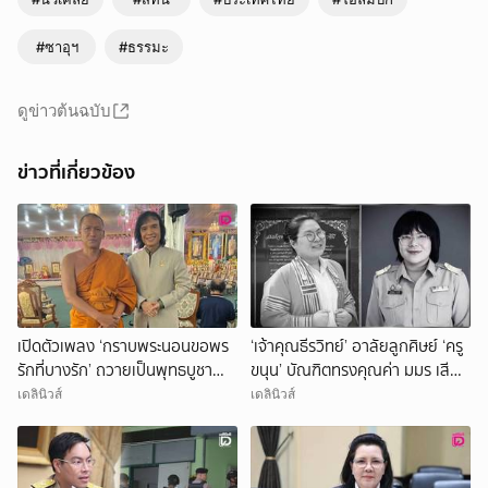
#ซาอุฯ
#ธรรมะ
ดูข่าวต้นฉบับ
ข่าวที่เกี่ยวข้อง
เปิดตัวเพลง ‘กราบพระนอนขอพร
‘เจ้าคุณธีรวิทย์’ อาลัยลูกศิษย์ ‘ครู
รักที่บางรัก’ ถวายเป็นพุทธบูชา
ขนุน’ บัณฑิตทรงคุณค่า มมร เสีย
‘พระพุทธไสยาสน์’ วัด
ชีวิตจากเหตุกราดยิง
เดลินิวส์
เดลินิวส์
มหาพฤฒาราม