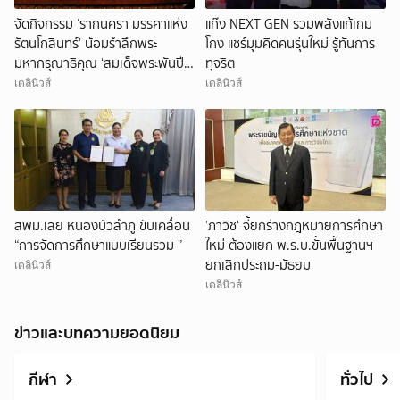
จัดกิจกรรม ‘รากนครา มรรคาแห่ง
แก๊ง NEXT GEN รวมพลังแก้เกม
รัตนโกสินทร์’ น้อมรำลึกพระ
โกง แชร์มุมคิดคนรุ่นใหม่ รู้ทันการ
มหากรุณาธิคุณ ‘สมเด็จพระพันปี
ทุจริต
หลวง’
เดลินิวส์
เดลินิวส์
สพม.เลย หนองบัวลำภู ขับเคลื่อน
’ภาวิช‘ จี้ยกร่างกฎหมายการศึกษา
“การจัดการศึกษาแบบเรียนรวม ”
ใหม่ ต้องแยก พ.ร.บ.ขั้นพื้นฐานฯ
ยกเลิกประถม-มัธยม
เดลินิวส์
เดลินิวส์
ข่าวและบทความยอดนิยม
กีฬา
ทั่วไป