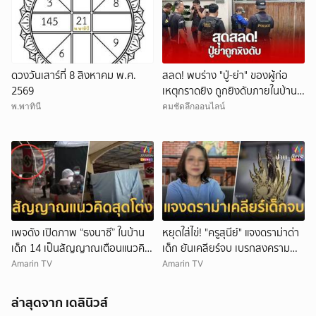
ดวงวันเสาร์ที่ 8 สิงหาคม พ.ศ.
สลด! พบร่าง "ปู่-ย่า" ของผู้ก่อ
2569
เหตุกราดยิง ถูกยิงดับภายในบ้าน
พัก
พ.พาทินี
คมชัดลึกออนไลน์
เพจดัง เปิดภาพ “ธงนาซี” ในบ้าน
หยุดใส่ไข่! "ครูสุนีย์" แจงดราม่าด่า
เด็ก 14 เป็นสัญญาณเตือนแนวคิด
เด็ก ยันเคลียร์จบ เบรกสงคราม
สุดโต่ง
Gen
Amarin TV
Amarin TV
ล่าสุดจาก เดลินิวส์