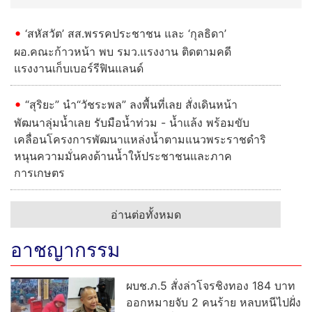
หนุนความมั่นคงด้านน้ำให้ประชาชนและภาค
การเกษตร
อ่านต่อทั้งหมด
อาชญากรรม
ผบช.ภ.5 สั่งล่าโจรชิงทอง 184 บาท
ออกหมายจับ 2 คนร้าย หลบหนีไปฝั่ง
ประเทศเพื่อนบ้าน
ปืนตาข่ายสยบคลั่ง! หนุ่มกัมพูชาแทง
เพื่อนร่วมชาติเสียชีวิต
"บิ๊กตุ้ย" ผบช.ภ.5 นำทีมแถลงผลงาน