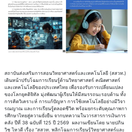
สถาบันส่งเสริมการสอนวิ
ทยาศาสตร์และเทคโนโลยี (สสวท.)
เดินหน้าปรับโฉมการเรียนรู้ด้
านวิทยาศาสตร์ คณิตศาสตร์
และเทคโนโลยีของประเทศไทย เพื่อรองรับการเปลี่
ยนแปลง
ของโลกยุคดิจิทัล มุ่งพัฒนาผู้เรียนให้มี
สมรรถนะรอบด้าน ทั้ง
การคิดวิเคราะห์ การแก้ปัญหา การใช้เทคโนโลยีอย่างมีวิ
จา
รณญาณ และการเรียนรู้ตลอดชีวิต พร้อมยกระดับคุณภาพกา
รศึ
กษาไทยสู่ความยั่งยืน จากบทความในวารสารการเงินการ
คลั
ง ปีที่ 38 ฉบับที่ 125 ปี 2569 ผลงานเขียนโดย นายปภิน
วิช ไหวดี เรื่อง “สสวท. พลิกโฉมการเรียนรู้วิทยาศาสตร์
และ