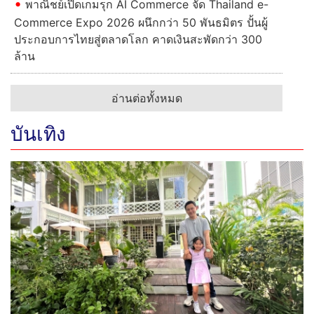
“นาตาชา” รวบตึงของดี 4 ภาค “ฟลุค&ลี” พิสูจน์แซ่บ 6 ปีมิ
ชลิน
“สมูทอี” เปิดตัว หลิง-ออม ร่วมสร้าง
ปรากฎการณ์ผิวใหม่ ชูนวัตกรรม
#สกินแคร์คนเป็นสิว จาก “เบบี้ เฟซ”
สู่ “เบบี้ เฟียส”