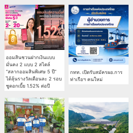
“สลากออมสินพิเศษ 5 ปี”
กทท. เปิดรับสมัครผอ.การ
ได้ลุ้นรางวัลเดือนละ 2 รอบ
ท่าเรือฯ คนใหม่
ชูดอกเบี้ย 1.52% ต่อปี
ถอดรหัสเสน่ห์ “เสื้อ THE
“เขื่อนวชิราลงกรณ” สายน้ำ
POWER BAND” 3 ซีซัน
แห่งพระราชปณิธานที่หล่อ
เลี้ยงแผ่นดินไทย