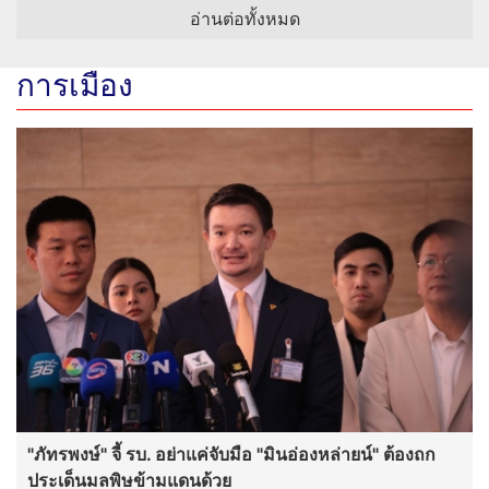
"ภัทรพงษ์" จี้ รบ. อย่าแค่จับมือ "มินอ่องหล่ายน์" ต้องถก
ประเด็นมลพิษข้ามแดนด้วย
‘สหัสวัต’ สส.พรรคประชาชน และ ‘กุลธิดา’
ผอ.คณะก้าวหน้า พบ รมว.แรงงาน ติดตามคดี
แรงงานเก็บเบอร์รีฟินแลนด์
“สุริยะ” นำ“วัชระพล” ลงพื้นที่เลย สั่งเดินหน้า
พัฒนาลุ่มน้ำเลย รับมือน้ำท่วม - น้ำแล้ง พร้อมขับ
เคลื่อนโครงการพัฒนาแหล่งน้ำตามแนวพระราชดำริ