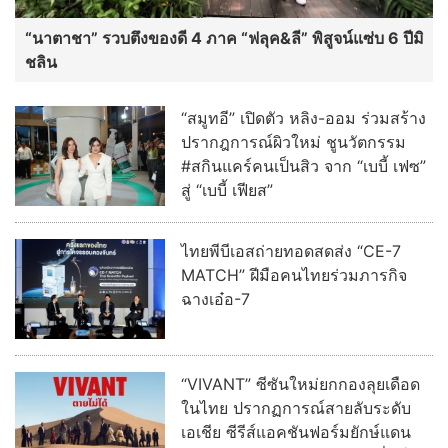
ไทยพีบีเอสถ่ายทอดสดส่ง “CE-7
MATCH” ฝีมือคนไทยร่วมภารกิจ
ฉางเอ๋อ-7
“VIVANT” ซีซันใหม่ยกกองลุยเดือด
ในไทย ปรากฏการณ์สายลับระดับ
เอเชีย ซีรีส์แอคชันฟอร์มยักษ์แดน
ปลาดิบ พร้อมชมฟรีทางทรูวิชั่นส์
นาว และ ทรูไอดี
อ่านต่อทั้งหมด
บ้านเมืองพระเครื่อง