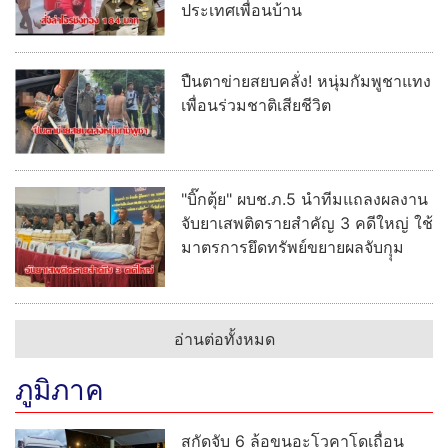
จับยาเสพติดรายสำคัญ 3 คดีใหญ่ ใช้
มาตรการยึดทรัพย์ขยายผลจับกุุม
อ่านต่อทั้งหมด
ภูมิภาค
สกัดจับ 6 ล้อขนอะโวคาโดเถื่อน
ข้ามแดน ยึดกว่า 6.5 ตัน คนขับรับ
สารภาพได้ค่าจ้าง 5,000 บาท
"ย่า" จัดสถานที่รอรับร่าง "ฮลุน" เผย
ถึงบ้านคงไม่กล้าไปดูหน้าหลานกลัว
ทำใจไม่ได้ ส่องเลขเด็ดลอตเตอรี่