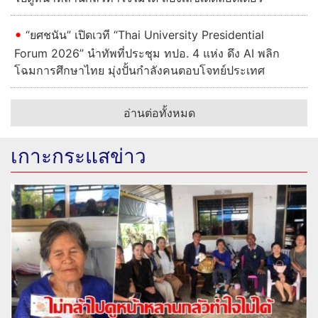
เกาะกระแสข่าว
"ย่า" จัดสถานที่รอรับร่าง "ฮลุน" เผยถึงบ้านคงไม่กล้าไปดู
หน้าหลานกลัวทำใจไม่ได้ ส่องเลขเด็ดลอตเตอรี่