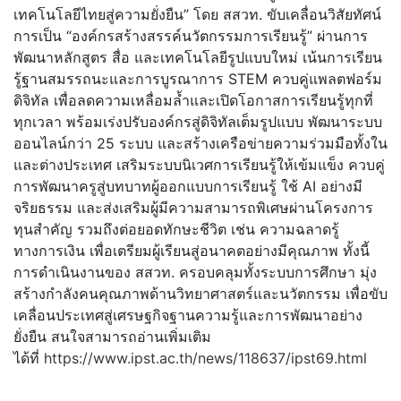
เทคโนโลยีไทยสู่ความยั่งยืน” โดย สสวท. ขับเคลื่อนวิสัยทัศน์
การเป็น “องค์กรสร้างสรรค์นวั
ตกรรมการเรียนรู้” ผ่านการ
พัฒนาหลักสูตร สื่อ และเทคโนโลยีรูปแบบใหม่ เน้นการเรียน
รู้
ฐานสมรรถนะและการบูรณาการ STEM ควบคู่แพลตฟอร์ม
ดิจิทัล เพื่อลดความเหลื่อมล้ำและเปิ
ดโอกาสการเรียนรู้ทุกที่
ทุกเวลา พร้อมเร่งปรับองค์กรสู่ดิจิทั
ลเต็มรูปแบบ พัฒนาระบบ
ออนไลน์กว่า 25 ระบบ และสร้างเครือข่ายความร่วมมือทั้
งใน
และต่างประเทศ เสริมระบบนิเวศการเรียนรู้ให้
เข้มแข็ง ควบคู่
การพัฒนาครูสู่บทบาทผู้
ออกแบบการเรียนรู้ ใช้ AI อย่างมี
จริยธรรม และส่งเสริมผู้มีความสามารถพิ
เศษผ่านโครงการ
ทุนสำคัญ รวมถึงต่อยอดทักษะชีวิต เช่น ความฉลาดรู้
ทางการเงิน เพื่อเตรียมผู้เรียนสู่อนาคตอย่
างมีคุณภาพ ทั้งนี้
การดำเนินงานของ สสวท. ครอบคลุมทั้งระบบการศึกษา มุ่ง
สร้างกำลังคนคุณภาพด้านวิ
ทยาศาสตร์และนวัตกรรม เพื่อขับ
เคลื่อนประเทศสู่
เศรษฐกิจฐานความรู้และการพั
ฒนาอย่าง
ยั่งยืน สนใจสามารถอ่านเพิ่มเติม
ได้ที่
https://www.ipst.ac.th/news/
118637/ipst69.html