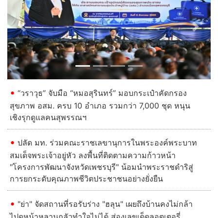
สุขภาพ อสม. ครบ 10 อำเภอ รวมกว่า 7,000 ชุด หนุน
เชิงรุกดูแลคนสุพรรณฯ
ปลัด มท. ร่วมคณะราชเลขานุการในพระองค์พระบาท
สมเด็จพระเจ้าอยู่หัว ลงพื้นที่ติดตามความก้าวหน้า
"โครงการพัฒนาจังหวัดเพชรบุรี" น้อมนำพระราชดำริสู่
การยกระดับคุณภาพชีวิตประชาชนอย่างยั่งยืน
Previous
Next
"ย่า" จัดสถานที่รอรับร่าง "ฮลุน" เผยถึงบ้านคงไม่กล้า
ไปดูหน้าหลานกลัวทำใจไม่ได้ ส่องเลขเด็ดลอตเตอรี่
“ยศชนัน” เปิดเวที “Thai University Presidential
Forum 2026” นำทัพที่ประชุม ทปอ. 4 แห่ง ดึง AI พลิก
โฉมการศึกษาไทย มุ่งปั้นกำลังคนตอบโจทย์ประเทศ
อ่านต่อทั้งหมด