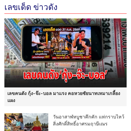
เลขคนดัง กุ้ง-จ๊ะ-บอล มาแรง คอหวยชัยนาทเหมาเกลี้ยง
แผง
วันอาสาฬหบูชาคึกคัก แห่กราบไหว้
สิ่งศักดิ์สิทธิ์อาศรมฤาษีเณร
ศรัทธาล้นอาศรมฤาษีเณร!
ประชาชนแห่ร่วมสวดมหาภาณยักษ์
9 หน้า คอหวยไม่พลาดส่องเลขเด็ด
อ่านต่อทั้งหมด