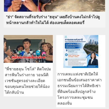
"พี่ชายฮลุน โซโล่" ติดใจปม
การเคหะแห่งชาติเปิดให้
สารพิษในร่างกาย วอนนิติ
เอกชนยื่นข้อเสนอราคาค่า
เวชชันสูตรอย่างละเอียด
ธรรมเนียมการได้สิทธิเช่า
ขอบคุณคนไทยช่วยให้น้อง
ที่ดินพร้อมสิ่งปลูกสร้าง
ได้กลับบ้าน
โครงการเคหะชุมชน
คลองจั่น
ออมสินชวนฝากเงินแบบ
มั่นคง 2 แบบ 2 สไตล์