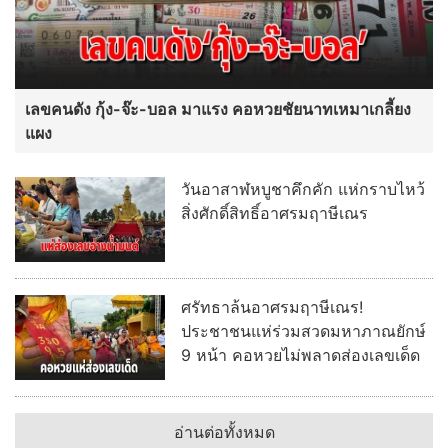
เลขคนดัง กุ้ง-จ๊ะ-บอล มาแรง คอหวยชัยนาทเหมาเกลี้ยง
แผง
วันอาสาฬหบูชาคึกคัก แห่กราบไหว้
สิ่งศักดิ์สิทธิ์อาศรมฤาษีเณร
ศรัทธาล้นอาศรมฤาษีเณร!
ประชาชนแห่ร่วมสวดมหาภาณยักษ์
9 หน้า คอหวยไม่พลาดส่องเลขเด็ด
อ่านต่อทั้งหมด