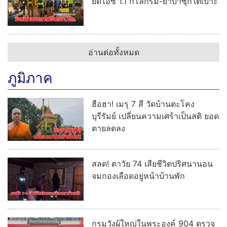
ยึดไอซ์ 1.1 กิโลกรัม-ยาบ้าซุกใต้เบาะ
อ่านต่อทั้งหมด
ภูมิภาค
ฮือฮา! เมรุ 7 สี วัดบ้านตะโคง
บุรีรัมย์ เปลี่ยนความเศร้าเป็นสติ ยอด
ตายลดลง
สลด! ตาวัย 74 เสียชีวิตปริศนานอน
จมกองเลือดอยู่หน้าบ้านพัก
กรมวังผู้ใหญ่ในพระองค์ 904 ตรวจ