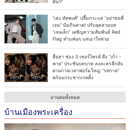
ดินฯ"
“เฮง ทัตพงศ์” ปลื้มกระแส “อย่าขอพี่
เจน” ปังเกินคาด! ปรับลุคสวมบท
“เจนเล็ก” เผชิญความสัมพันธ์ Red
Flag ทำแฟนๆ แห่เอาใจช่วย
ฮือฮา ช่อง 3 เซอร์ไพรส์ ดึง “เก้า -
พาย” ประชันบทบาท ลงละครลึกลับ
ผ่านกาลเวลาฟอร์มใหญ่ “รสกาล”
พร้อมกระชากเรตติ้ง
อ่านต่อทั้งหมด
บ้านเมืองพระเครื่อง