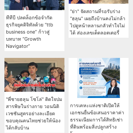
"ย่า" จัดสถานที่รอรับร่าง
ทีทีบี ปลดล็อกข้อจำกัด
"ฮลุน" เผยถึงบ้านคงไม่กล้า
ธุรกิจยุคดิจิทัลด้วย “ttb
ไปดูหน้าหลานกลัวทำใจไม่
business one” ก้าวสู่
ได้ ส่องเลขเด็ดลอตเตอรี่
บทบาท “Growth
Navigator”
"พี่ชายฮลุน โซโล่" ติดใจปม
การเคหะแห่งชาติเปิดให้
สารพิษในร่างกาย วอนนิติ
เอกชนยื่นข้อเสนอราคาค่า
เวชชันสูตรอย่างละเอียด
ธรรมเนียมการได้สิทธิเช่า
ขอบคุณคนไทยช่วยให้น้อง
ที่ดินพร้อมสิ่งปลูกสร้าง
ได้กลับบ้าน