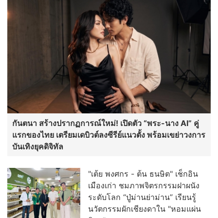
กันตนา สร้างปรากฏการณ์ใหม่! เปิดตัว “พระ-นาง AI” คู่
แรกของไทย เตรียมเดบิวต์ลงซีรีย์แนวตั้ง พร้อมเขย่าวงการ
บันเทิงยุคดิจิทัล
"เต้ย พงศกร - ต้น ธนษิต" เช็กอิน
เมืองเก่า ชมภาพจิตรกรรมฝาผนัง
ระดับโลก “ปู่ม่านย่าม่าน” เรียนรู้
นวัตกรรมผักเชียงดาใน "หอมแผ่น