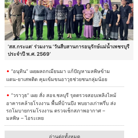
“อนุทิน” เผยผลถกเมียนมา แก้ปัญหามลพิษข้าม
แดน-ยาเสพติด คุมเข้มขนอาวุธช่วยชนกลุ่มน้อย
“วราวุธ” เผย สั่ง สอจ.ชลบุรี รุดตรวจสอบเพลิงไหม้
อาคารคล้ายโรงงาน พื้นที่บ้านบึง พบยางเก่าพรึ่บ ส่ง
รถโมบายกรมโรงงาน ตรวจเช็กสภาพอากาศ –
มลพิษ – ไอระเหย
อ่านต่อทั้งหมด
อาชญากรรม
สืบบางละมุงบุกจับแก๊งงัดมิเตอร์น้ำ
ทั้งตำบลกว่า 50 หลัง ซุกของกลาง
เต็มห้อง สารภาพขายซื้อยาเสพ