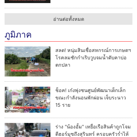
ช็อค! เก๋งพุ่งชนศูนย์พัฒนาเด็กเล็ก
ขณะกำลังนอนพักผ่อน เจ็บระนาว
15 ราย
ร่าง "น้องอั้ม" เหยื่อเรือสินค้าถูกโจม
ตีฮอร์มุซถึงสุรินทร์ ครอบครัวร่ำไห้
เผยฝันอยากเป็นทหารเรือ
อ่านต่อทั้งหมด
เศรษฐกิจ