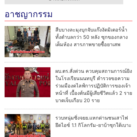
ผบ.ตร.สั่งด่วน ควบคุมสถานการณ์ยิง
ในโรงเรียนนนทบุรี ตำรวจขอความ
ร่วมมืองดไลฟ์การปฏิบัติการของเจ้า
หน้าที่ เบื้องต้นมีผู้เสียชีวิตแล้ว 2 ราย
บาดเจ็บเกือบ 20 ราย
รวบหนุ่มซิ่งจยย.แหกด่านชนเสาไฟ
ยึดไอซ์ 1.1 กิโลกรัม-ยาบ้าซุกใต้เบาะ
อ่านต่อทั้งหมด
ภูมิภาค
สลด! หนุ่มสินเชื่อสหกรณ์การเกษตฯ
โรคลมชักกำเริบวูบจมน้ำดับคาบ่อ
ตกปลา