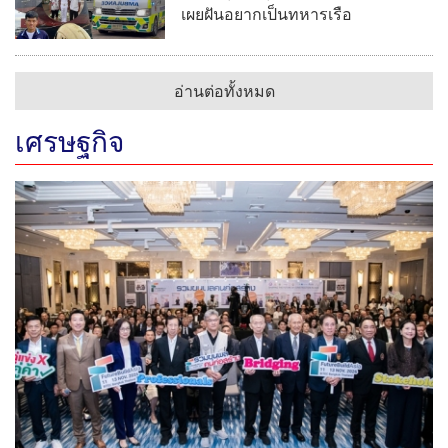
‘FutureBuild Asia 2026’ "รวมขุนพลคนก่อสร้าง" ขนคอน
เทนต์-นิทรรศการเชื่อมระบบนิเวศอุตสาหกรรมก่อสร้าง
MEA ติดตั้งเสาเหล็ก Monopole 58 ต้น ยกระดับ
ความมั่นคงระบบไฟฟ้าถนนฉลองกรุง
อมตะ ผนึกนักลงทุนไฮเทคบุกเวียดนาม ผุดสมาร์ท
ซิตี้รับคลื่นย้ายฐานผลิต