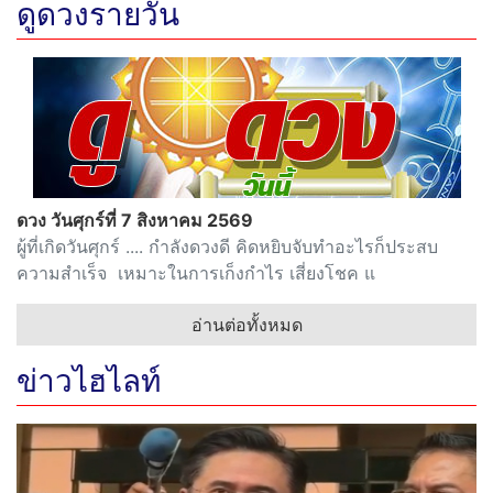
ดูดวงรายวัน
ดวง วันศุกร์ที่ 7 สิงหาคม 2569
ผู้ที่เกิดวันศุกร์ .... กำลังดวงดี คิดหยิบจับทำอะไรก็ประสบ
ความสำเร็จ เหมาะในการเก็งกำไร เสี่ยงโชค แ
อ่านต่อทั้งหมด
ข่าวไฮไลท์
“ยศชนัน” ลงพื้นที่เหตุกราดยิงใน ร.ร.นนทบุรี เผยปิด
เรียนชั่วคราว เร่งระดมทีมเยียวยาจิตใจ วอนสังคมงดแชร์