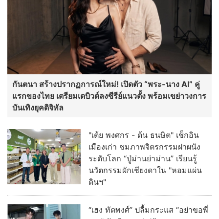
บันเทิงยุคดิจิทัล
"เต้ย พงศกร - ต้น ธนษิต" เช็กอิน
เมืองเก่า ชมภาพจิตรกรรมฝาผนัง
ระดับโลก “ปู่ม่านย่าม่าน” เรียนรู้
นวัตกรรมผักเชียงดาใน "หอมแผ่น
ดินฯ"
“เฮง ทัตพงศ์” ปลื้มกระแส “อย่าขอพี่
เจน” ปังเกินคาด! ปรับลุคสวมบท
“เจนเล็ก” เผชิญความสัมพันธ์ Red
Flag ทำแฟนๆ แห่เอาใจช่วย
ฮือฮา ช่อง 3 เซอร์ไพรส์ ดึง “เก้า -
พาย” ประชันบทบาท ลงละครลึกลับ
ผ่านกาลเวลาฟอร์มใหญ่ “รสกาล”
พร้อมกระชากเรตติ้ง