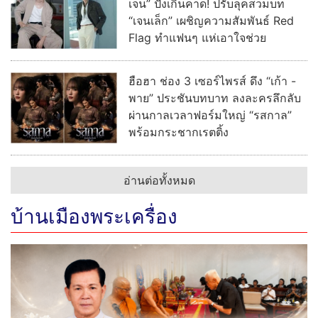
อ่านต่อทั้งหมด
บ้านเมืองพระเครื่อง
"สุนันท์ ตาปสนันท์" หนึ่งในมือบริหาร น.ส.พ.บ้านเมือง จาก
ไป "ทิ้งไว้แต่คุณงามความดี 44 ปีแห่งความทรงจำ"