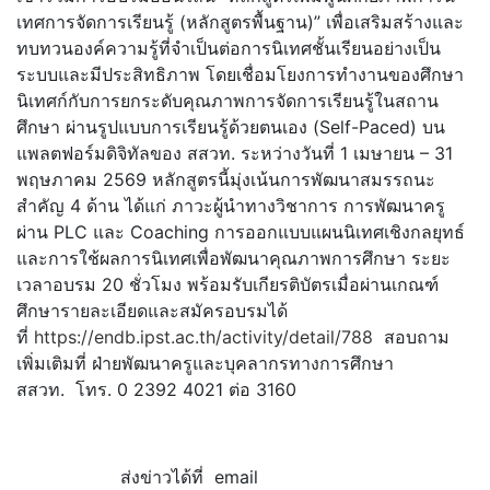
เทศการจัดการเรียนรู้ (หลักสูตรพื้นฐาน)” เพื่อเสริมสร้างและ
ทบทวนองค์
ความรู้ที่จำเป็นต่อการนิเทศชั้
นเรียนอย่างเป็น
ระบบและมีประสิ
ทธิภาพ โดยเชื่อมโยงการทำงานของศึกษา
นิ
เทศก์กับการยกระดับคุณภาพการจั
ดการเรียนรู้ในสถาน
ศึกษา ผ่านรูปแบบการเรียนรู้ด้วยตนเอง (Self-Paced) บน
แพลตฟอร์มดิจิทัลของ สสวท. ระหว่างวันที่ 1 เมษายน – 31
พฤษภาคม 2569 หลักสูตรนี้มุ่งเน้นการพั
ฒนาสมรรถนะ
สำคัญ 4 ด้าน ได้แก่ ภาวะผู้นำทางวิชาการ การพัฒนาครู
ผ่าน PLC และ Coaching การออกแบบแผนนิเทศเชิงกลยุทธ์
และการใช้ผลการนิเทศเพื่อพั
ฒนาคุณภาพการศึกษา ระยะ
เวลาอบรม 20 ชั่วโมง พร้อมรับเกียรติบัตรเมื่อผ่
านเกณฑ์
ศึกษารายละเอียดและสมัครอบรมได้
ที่
https://endb.ipst.ac.th/activity/detail/788
สอบถาม
เพิ่มเติมที่ ฝ่ายพัฒนาครูและบุคลากรทางการศึ
กษา
สสวท. โทร. 0 2392 4021 ต่อ 3160
ส่งข่าวได้ที่ email