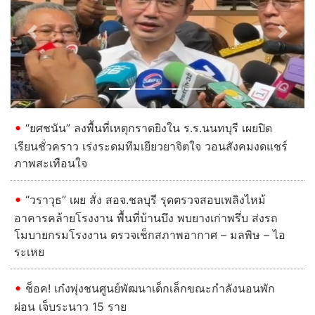
ภาพสะเทือนใจ
“วราวุธ” เผย สั่ง สอจ.ชลบุรี รุดตรวจสอบเพลิงไหม้
อาคารคล้ายโรงงาน พื้นที่บ้านบึง พบยางเก่าพรึ่บ ส่งรถ
โมบายกรมโรงงาน ตรวจเช็กสภาพอากาศ – มลพิษ – ไอ
ระเหย
Previous
Next
ช็อค! เก๋งพุ่งชนศูนย์พัฒนาเด็กเล็กขณะกำลังนอนพัก
ผ่อน เจ็บระนาว 15 ราย
"อนุทิน" ลงพื้นที่จุดเกิดเหตุกราดยิงภายในร.ร.นนทบุรี
ลั่นผู้ปกครองต้องถูกดําเนินคดี "โฆษก ตร." เผยอาวุธปืน
ใช้ก่อเหตุเป็นของปู่
อ่านต่อทั้งหมด
เกาะกระแสข่าว