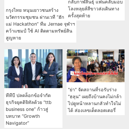
"ย่า" จัดสถานที่รอรับร่าง
ทีทีบี ปลดล็อกข้อจำกัด
"ฮลุน" เผยถึงบ้านคงไม่กล้า
ธุรกิจยุคดิจิทัลด้วย “ttb
ไปดูหน้าหลานกลัวทำใจไม่
business one” ก้าวสู่
ได้ ส่องเลขเด็ดลอตเตอรี่
บทบาท “Growth
Navigator”
"พี่ชายฮลุน โซโล่" ติดใจปม
การเคหะแห่งชาติเปิดให้
สารพิษในร่างกาย วอนนิติ
เอกชนยื่นข้อเสนอราคาค่า
เวชชันสูตรอย่างละเอียด