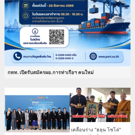
กทท. เปิดรับสมัครผอ.การท่าเรือฯ คนใหม่
เคลื่อนร่าง "ฮลุน โซโล่"
กลับกาฬสินธุ์ แฟนคลับมอบ
โลงหลุยส์สีขาวส่งเดินทาง
กรุงไทย หนุนเยาวชนสร้าง
ครั้งสุดท้าย
นวัตกรรมชุมชน ผ่านเวที “ฮัก
แม่ Hackathon” ทีม Jernae จุฬาฯ
คว้าแชมป์ ใช้ AI ติดตามทรัพย์สิน
สูญหาย