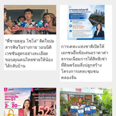
ธรรมเนียมการได้สิทธิเช่า
ขอบคุณคนไทยช่วยให้น้อง
ที่ดินพร้อมสิ่งปลูกสร้าง
ได้กลับบ้าน
โครงการเคหะชุมชน
คลองจั่น
ถอดรหัสเสน่ห์ “เสื้อ THE
ออมสินชวนฝากเงินแบบ
POWER BAND” 3 ซีซัน
มั่นคง 2 แบบ 2 สไตล์
“สลากออมสินพิเศษ 5 ปี”
ได้ลุ้นรางวัลเดือนละ 2 รอบ
ชูดอกเบี้ย 1.52% ต่อปี