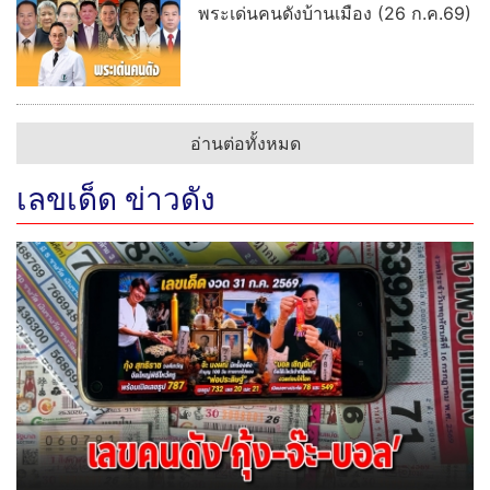
เลขคนดัง กุ้ง-จ๊ะ-บอล มาแรง คอหวยชัยนาทเหมาเกลี้ยง
แผง
วันอาสาฬหบูชาคึกคัก แห่กราบไหว้
สิ่งศักดิ์สิทธิ์อาศรมฤาษีเณร