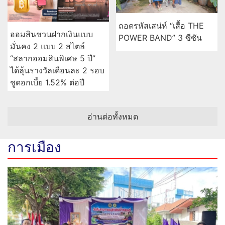
อ่านต่อทั้งหมด
การเมือง
‘สส.กระแต’ ร่วมงาน ‘วันสืบสานการอนุรักษ์แม่น้ำเพชรบุรี
ประจำปี พ.ศ. 2569’