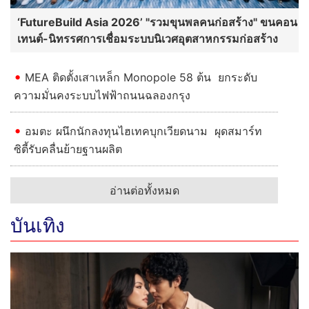
อ่านต่อทั้งหมด
บันเทิง
กันตนา สร้างปรากฏการณ์ใหม่! เปิดตัว “พระ-นาง AI” คู่
แรกของไทย เตรียมเดบิวต์ลงซีรีย์แนวตั้ง พร้อมเขย่าวงการ