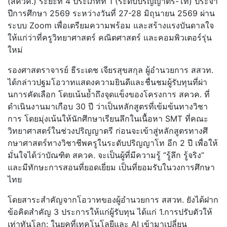
(สควค.) ระยะที่ 4 ประเภทที่ 1 (ระดับปริญญาตรี-โท) ประจำ
ปีการศึกษา 2569 ระหว่างวันที่ 27-28 มิถุนายน 2569 ผ่าน
ระบบ Zoom เพื่อเตรียมความพร้อม และสร้างแรงบันดาลใจ
ให้แก่ว่าที่
ครูวิทยาศาสตร์ คณิตศาสตร์ และคอมพิวเตอร์รุ่น
ใหม่
รองศาสตราจารย์ ธีระเดช เจียรสุขสกุล ผู้อำนวยการ สสวท.
ได้กล่าวปฐมโอวาทแสดงความยินดี
และชื่นชมผู้รับทุนที่ผ่า
นการคั
ดเลือก โดยเน้นย้ำถึงจุดแข็งของโครงการ สควค. ที่
ดำเนินงานมาเกือบ 30 ปี ว่าเป็นหลักสูตรที่เข้มข้นทางวิ
ชา
การ โดยมุ่งเน้นให้นักศึกษาเรียนลึ
กในเนื้อหา SMT ที่คณะ
วิทยาศาสตร์ในช่วงปริ
ญญาตรี ก่อนจะเข้าสู่หลักสูตรทางศึ
กษาศาสตร์ทางวิชาชีพครูในระดั
บปริญญาโท อีก 2 ปี เพื่อให้
มั่นใจได้ว่าบัณฑิต สควค. จะเป็นผู้ที่มีความรู้ “รู้ลึก รู้จริง”
และมีทักษะการสอนที่ยอดเยี่ยม เป็นที่ยอมรับในวงการศึกษา
ไทย
โดยสาระสำคัญจากโอวาทของผู้
อำนวยการ สสวท. ยังได้ฝาก
ข้อคิดสำคัญ 3 ประการให้แก่ผู้รับทุน ได้แก่ 1.การปรับตัวให้
เท่าทันโลก: ในยุคที่เทคโนโลยีและ AI เข้ามาเปลี่ยน