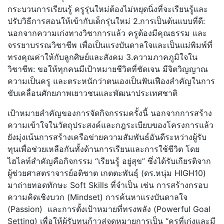
กระบวนการเรียนรู้ ครูรุ่นใหม่ต้องไม่หยุดนิ่งที่
จะเรียนรู้และ
ปรับวิธีการสอนให้
เข้ากับเด็กรุ่นใหม่ 2.การเป็นต้นแบบที่ดี:
นอกจากความเก่งทางวิชาการแล้ว ครูต้องมีคุณธรรม และ
จรรยาบรรณวิชาชีพ เพื่อเป็นแรงบันดาลใจและเป็นแม่
พิมพ์ที่
ทรงคุณค่าให้กับลูกศิ
ษย์และสังคม 3.ความภาคภูมิใจใน
วิชาชีพ: ขอให้ทุกคนมีเป้าหมายชีวิตที่ชั
ดเจน มีจิตวิญญาณ
ความเป็นครู และตระหนักว่าตนเองเป็นฟันเฟื
องสำคัญในการ
ขับเคลื่อนศั
กยภาพเยาวชนและพัฒนาประเทศชาติ
เป้าหมายสำคัญของการจัดกิ
จกรรมครั้งนี้ นอกจากการสร้าง
ความเข้าใจในวั
ตถุประสงค์และกฎระเบี
ยบของโครงการแล้ว
ยังมุ่งเน้นการสร้างเครือข่
ายความสัมพันธ์อันดีระหว่างผู้
รับ
ทุนเพื่อช่วยเหลือกันทั้งด้
านการเรียนและการใช้ชีวิต โดย
ไฮไลท์สำคัญคือกิจกรรม “เรียนรู้ อยู่สุข” ซึ่งได้รับเกียรติจาก
ผู้ช่วยศาสตราจารย์อติชาต เกตตะพันธุ์ (ดร.หนุ่ม HIGH10)
มาถ่ายทอดทักษะ Soft Skills ที่จำเป็น เช่น การสร้างกรอบ
ความคิดเชิงบวก (Mindset) การค้นหาแรงบันดาลใจ
(Passion) และการตั้งเป้าหมายที่ทรงพลัง (Powerful Goal
Setting) เพื่อให้ผู้รับทุนก้าวสู่จุ
ดหมายการเป็น “ครูที่เก่งและมี