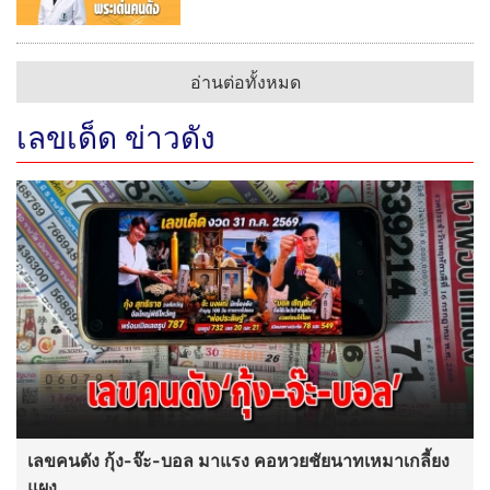
อ่านต่อทั้งหมด
เลขเด็ด ข่าวดัง
เลขคนดัง กุ้ง-จ๊ะ-บอล มาแรง คอหวยชัยนาทเหมาเกลี้ยง
แผง