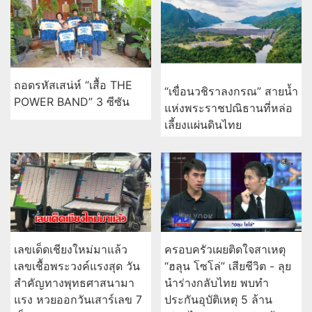
ถอดรหัสเสน่ห์ “เสื้อ THE
“เขื่อนวชิราลงกรณ” สายน้ำ
POWER BAND” 3 ซีซัน
แห่งพระราชปณิธานที่หล่อ
เลี้ยงแผ่นดินไทย
เลขเด็ดเชียงใหม่มาแล้ว
ครอบครัวเผยติดใจสาเหตุ
เลขเชื้อพระวงค์แรงสุด วัน
“ฮลุน โซโล่” เสียชีวิต - ลุย
สำคัญทางพุทธศาสนามา
นำร่างกลับไทย พบทำ
แรง หวยออกวันเสาร์เลข 7
ประกันอุบัติเหตุ 5 ล้าน