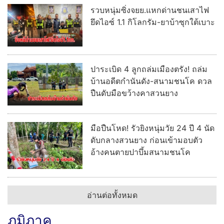
รวบหนุ่มซิ่งจยย.แหกด่านชนเสาไฟ
ยึดไอซ์ 1.1 กิโลกรัม-ยาบ้าซุกใต้เบาะ
ปาระเบิด 4 ลูกถล่มเมืองตรัง! ถล่ม
บ้านอดีตกำนันดัง-สนามชนโค ดวล
ปืนดับมือขว้างคาสวนยาง
มือปืนโหด! รัวยิงหนุ่มวัย 24 ปี 4 นัด
ดับกลางสวนยาง ก่อนเข้ามอบตัว
อ้างคนตายปาบึ้มสนามชนโค
อ่านต่อทั้งหมด
ภูมิภาค