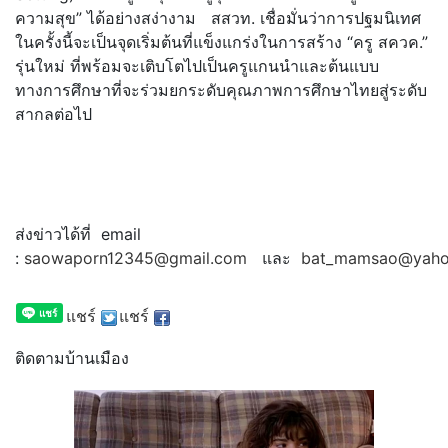
ความสุข” ได้อย่างสง่างาม สสวท. เชื่อมั่นว่าการปฐมนิเทศ
ในครั้
งนี้จะเป็นจุดเริ่มต้นที่แข็
งแกร่งในการสร้าง “ครู สควค.”
รุ่นใหม่ ที่พร้อมจะเติบโตไปเป็นครู
แกนนำและต้นแบบ
ทางการศึกษาที่
จะร่วมยกระดับคุณภาพการศึ
กษาไทยสู่ระดับ
สากลต่อไป
ส่งข่าวได้ที่ email
:
saowaporn12345@gmail.com
และ
bat_mamsao@yaho
แชร์
แชร์
ติดตามบ้านเมือง