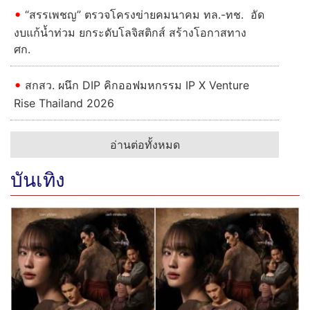
“สรรเพชญ” ตรวจโครงข่ายคมนาคม ทล.-ทช. อัด
งบแก้น้ำท่วม ยกระดับโลจิสติกส์ สร้างโอกาสทาง
ศก.
สกสว. ผนึก DIP คิกออฟมหกรรม IP X Venture
Rise Thailand 2026
อ่านต่อทั้งหมด
บันเทิง