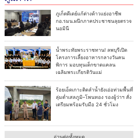
ภูเก็ตดีเดย์แก้ต่างด้าวแย่งอาชีพ
กอ.รมน.ผนึกภาคประชาชนลุยตรวจ
นอมินี
น้ำพระทัยพระราชทาน! ลพบุรีเปิด
โครงการเลี้ยงอาหารกลางวันคน
พิการ มอบทุนเด็กขาดแคลน
เฉลิมพระเกียรติวันแม่
ร้อยเอ็ดเกาะติดลำน้ำยังเอ่อท่วมพื้นที่
ลุ่มต่ำเสลภูมิ–โพนทอง รองผู้ว่าฯ สั่ง
เตรียมพร้อมรับมือ 24 ชั่วโมง
อ่านต่อทั้งหมด