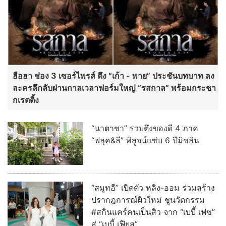
ฮือฮา ช่อง 3 เซอร์ไพรส์ ดึง “เก้า - พาย” ประชันบทบาท ลง
ละครลึกลับผ่านกาลเวลาฟอร์มใหญ่ “รสกาล” พร้อมกระชา
กเรตติ้ง
“นาตาชา” รวบตึงของดี 4 ภาค
“ฟลุค&ลี” พิสูจน์แซ่บ 6 ปีมิชลิน
“สมูทอี” เปิดตัว หลิง-ออม ร่วมสร้าง
ปรากฎการณ์ผิวใหม่ ชูนวัตกรรม
#สกินแคร์คนเป็นสิว จาก “เบบี้ เฟซ”
สู่ “เบบี้ เฟียส”