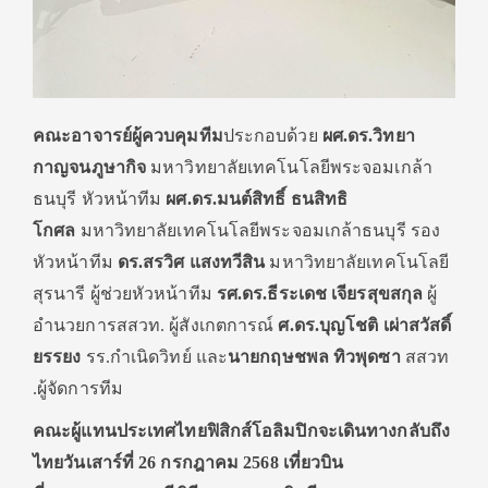
คณะอาจารย์ผู้ควบคุมทีม
ประกอบด้วย
ผศ.ดร.วิทยา
กาญจนภูษากิจ
มหาวิทยาลัยเทคโนโลยีพระจอมเกล้า
ธนบุรี หัวหน้าทีม
ผศ.ดร.มนต์สิทธิ์ ธนสิทธิ
โกศล
มหาวิทยาลัยเทคโนโลยีพระจอมเกล้าธนบุรี รอง
หัวหน้าทีม
ดร.สรวิศ แสงทวีสิน
มหาวิทยาลัยเทคโนโลยี
สุรนารี ผู้ช่วยหัวหน้าทีม
รศ.ดร.ธีระเดช เจียรสุขสกุล
ผู้
อำนวยการสสวท. ผู้สังเกตการณ์
ศ.ดร.บุญโชติ เผ่าสวัสดิ์
ยรรยง
รร.กำเนิดวิทย์ และ
นายกฤษชพล ทิวพุดซา
สสวท
.ผู้จัดการทีม
คณะผู้แทนประเทศไทยฟิสิกส์โอลิมปิกจะเดินทางกลับถึง
ไทยวันเสาร์ที่
26 กรกฎาคม 2568 เที่ยวบิน