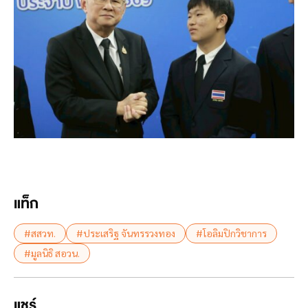
แท็ก
#สสวท.
#ประเสริฐ จันทรรวงทอง
#โอลิมปิกวิชาการ
#มูลนิธิ สอวน.
แชร์