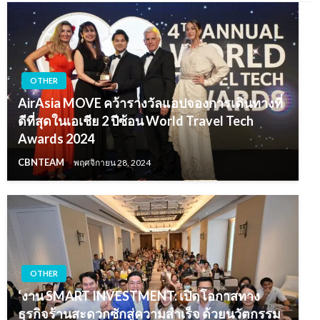
OTHER
AirAsia MOVE คว้ารางวัลแอปจองการเดินทางที่
ดีที่สุดในเอเชีย 2 ปีซ้อน World Travel Tech
Awards 2024
CBNTEAM
พฤศจิกายน 28, 2024
OTHER
‘งาน SMART INVESTMENT: เปิดโอกาสทาง
ธุรกิจร้านสะดวกซักสู่ความสำเร็จ ด้วยนวัตกรรม