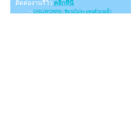
ติดต่องานรีวิว
คลิกที่นี่
CHILLWONPAI : ชิลวนไป by แพนด้าบวมน้ำ