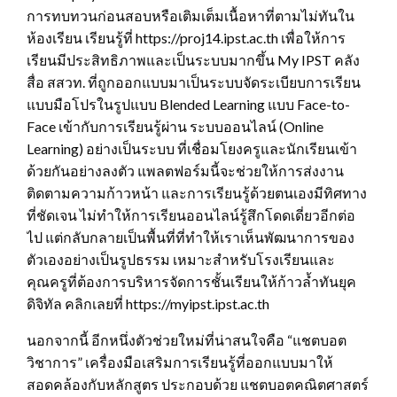
การทบทวนก่อนสอบหรือเติมเต็มเนื้อหาที่ตามไม่ทันใน
ห้องเรียน เรียนรู้ที่ https://proj14.ipst.ac.th เพื่อให้การ
เรียนมีประสิทธิภาพและเป็นระบบมากขึ้น My IPST คลัง
สื่อ สสวท. ที่ถูกออกแบบมาเป็นระบบจัดระเบียบการเรียน
แบบมือโปรในรูปแบบ Blended Learning แบบ Face-to-
Face เข้ากับการเรียนรู้ผ่าน ระบบออนไลน์ (Online
Learning) อย่างเป็นระบบ ที่เชื่อมโยงครูและนักเรียนเข้า
ด้วยกันอย่างลงตัว แพลตฟอร์มนี้จะช่วยให้การส่งงาน
ติดตามความก้าวหน้า และการเรียนรู้ด้วยตนเองมีทิศทาง
ที่ชัดเจน ไม่ทำให้การเรียนออนไลน์รู้สึกโดดเดี่ยวอีกต่อ
ไป แต่กลับกลายเป็นพื้นที่ที่ทำให้เราเห็นพัฒนาการของ
ตัวเองอย่างเป็นรูปธรรม เหมาะสำหรับโรงเรียนและ
คุณครูที่ต้องการบริหารจัดการชั้นเรียนให้ก้าวล้ำทันยุค
ดิจิทัล คลิกเลยที่ https://myipst.ipst.ac.th
นอกจากนี้ อีกหนึ่งตัวช่วยใหม่ที่น่าสนใจคือ “แชตบอต
วิชาการ” เครื่องมือเสริมการเรียนรู้ที่ออกแบบมาให้
สอดคล้องกับหลักสูตร ประกอบด้วย แชตบอตคณิตศาสตร์