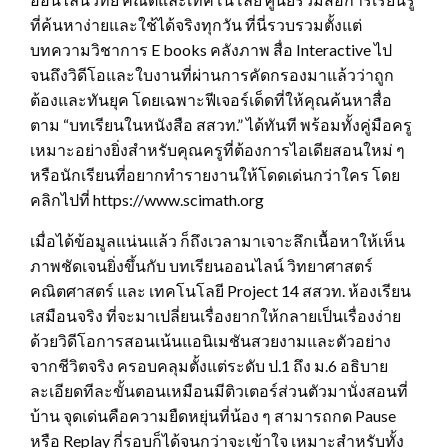
ที่ค้นหาง่ายและใช้ได้จริงทุกวัน ที่นี่รวบรวมตั้งแต่
บทความวิชาการ E books คลังภาพ สื่อ Interactive ไป
จนถึงวิดีโอและใบงานที่ผ่านการคัดกรองมาแล้วว่าถูก
ต้องและทันยุค โดยเฉพาะฟีเจอร์เด็ดที่ให้คุณค้นหาสื่อ
ตาม “บทเรียนในหนังสือ สสวท.” ได้ทันที พร้อมทั้งคู่มือครู
เหมาะอย่างยิ่งสำหรับคุณครูที่ต้องการไอเดียสอนใหม่ ๆ
หรือนักเรียนที่อยากทำรายงานให้โดดเด่นกว่าใคร โดย
คลิกไปที่ https://www.scimath.org
เมื่อได้ข้อมูลแน่นแล้ว ก็ถึงเวลามาเจาะลึกเนื้อหาให้เห็น
ภาพชัดเจนยิ่งขึ้นกับ บทเรียนออนไลน์ วิทยาศาสตร์
คณิตศาสตร์ และ เทคโนโลยี Project 14 สสวท. ห้องเรียน
เสมือนจริง ที่จะมาเปลี่ยนเรื่องยากให้กลายเป็นเรื่องง่าย
ด้วยวิดีโอการสอนเน้นแอนิเมชันสวยงามและตัวอย่าง
จากชีวิตจริง ครอบคลุมตั้งแต่ระดับ ป.1 ถึง ม.6 อธิบาย
ละเอียดทีละขั้นตอนเหมือนมีติวเตอร์ส่วนตัวมานั่งสอนที่
บ้าน จุดเด่นคือความยืดหยุ่นที่น้อง ๆ สามารถกด Pause
หรือ Replay กี่รอบก็ได้จนกว่าจะเข้าใจ เหมาะสำหรับทั้ง